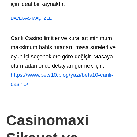
için ideal bir kaynaktır.
DAVEGAS MAÇ İZLE
Canlı Casino limitler ve kurallar; minimum-
maksimum bahis tutarları, masa süreleri ve
oyun içi seçeneklere göre değişir. Masaya
oturmadan önce detayları görmek için:
https://www.bets10.blog/yazi/bets10-canli-
casino/
Casinomaxi