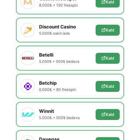
Katıl
8.000₺ + 150 freespin
Discount Casino
Katıl
5.000₺ nakit iade
Betelli
Katıl
5.050₺ + 500₺ bedava
Betchip
Katıl
6.000₺ + 80 freespin
Winnit
Katıl
5.000₺ + 500₺ bedava
Davegas