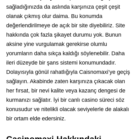
sağladığınızda da aslında karşınıza çeşit çeşit
olanak çıkmış olur daima. Bu konumda
değerlendirilmeye de açık bir site diyebiliriz. Site
hakkında çok fazla şikayet durumu yok. Bunun
aksine yine vurgulamak gerekirse olumlu
yorumların daha sıkça kaldığı söylenebilir. Daha
ileri düzeyde bir şans sistemi konumundadır.
Dolayısıyla gönül rahatlığıyla Caisnomaxi’ye geçiş
sağlayın. Akabinde zaten karşınıza çıkacak olan
her fırsat, bir nevi kalite veya kazanç dengesi de
kurmanızı sağlatır. İyi bir canlı casino süreci söz
konusudur ve nitelikli olacak seviyelerle de alakalı
bir ortam elde edersiniz.