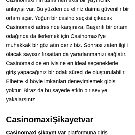
anlayışı var. Bu yüzden de eliniz daima güvenilir bir
ortam açar. Yoğun bir casino seçkisi çıkacak
Casinomaxi adresinde karşınıza. Başarılı bir ortam
odağında da ilerlemek için Casinomaxi’ye
muhakkak bir göz atın deriz biz. Sonrası zaten ilgili
olacak sayısız fırsattan da yararlanmanızı sağlatır.
Casinomaxi’de en iyisine en ideal seçeneklerle
giriş yapacağınız bir odak süreci de oluşturulabilir.
Elbette ki böyle imkanları deneyimlemek gibisi
yoktur. Biraz da bu sayede etkin bir seviye
yakalarsınız.
CasinomaxiŞikayetvar
Casinomaxi şikayet var
platformuna giriş