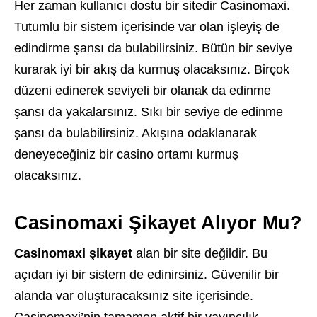
Her zaman kullanıcı dostu bir sitedir Casinomaxi.
Tutumlu bir sistem içerisinde var olan işleyiş de
edindirme şansı da bulabilirsiniz. Bütün bir seviye
kurarak iyi bir akış da kurmuş olacaksınız. Birçok
düzeni edinerek seviyeli bir olanak da edinme
şansı da yakalarsınız. Sıkı bir seviye de edinme
şansı da bulabilirsiniz. Akışına odaklanarak
deneyeceğiniz bir casino ortamı kurmuş
olacaksınız.
Casinomaxi Şikayet Alıyor Mu?
Casinomaxi şikayet
alan bir site değildir. Bu
açıdan iyi bir sistem de edinirsiniz. Güvenilir bir
alanda var oluşturacaksınız site içerisinde.
Casinomaxi’nin tamamen aktif bir yayıncılık