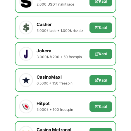
Katıl
2.000 USDT nakit iade
Casher
Katıl
5.000₺ iade + 1.000₺ risksiz
Jokera
Katıl
3.000₺ %200 + 50 freespin
CasinoMaxi
Katıl
6.500₺ + 150 freespin
Hitpot
Katıl
5.000₺ + 100 freespin
Casino Metropol