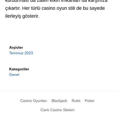
kurdurması da zaten etkin imkanları da karşınıza
çıkartır. Her türlü casino oyun stili de bu sayede
ilerleyiş gösterir.
Arşivler
Temmuz 2023
Kategoriler
Genel
Casino Oyunları
Blackjack
Rulet
Poker
Canlı Casino Siteleri