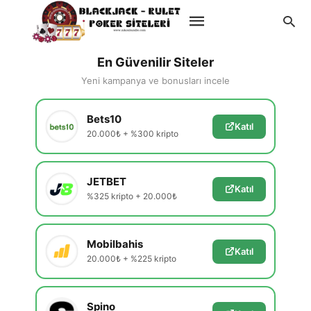
En Güvenilir Siteler
Yeni kampanya ve bonusları incele
Type
Bets10
your
Katıl
sear
20.000₺ + %300 kripto
quer
and
hit
enter
JETBET
Katıl
%325 kripto + 20.000₺
Mobilbahis
Katıl
20.000₺ + %225 kripto
Spino