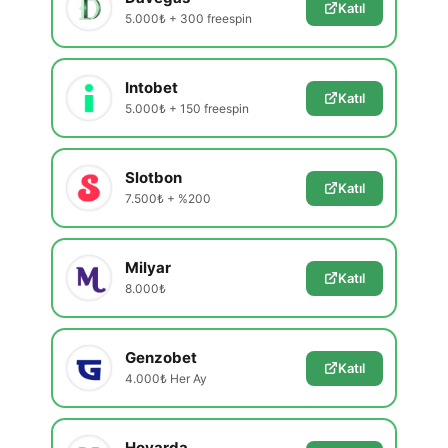
Katıl
5.000₺ + 300 freespin
Intobet
Katıl
5.000₺ + 150 freespin
Slotbon
Katıl
7.500₺ + %200
Milyar
Katıl
8.000₺
Genzobet
Katıl
4.000₺ Her Ay
Hovarda