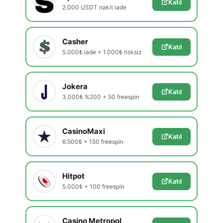
Katıl
2.000 USDT nakit iade
Casher
Katıl
5.000₺ iade + 1.000₺ risksiz
Jokera
Katıl
3.000₺ %200 + 50 freespin
CasinoMaxi
Katıl
6.500₺ + 150 freespin
Hitpot
Katıl
5.000₺ + 100 freespin
Casino Metropol