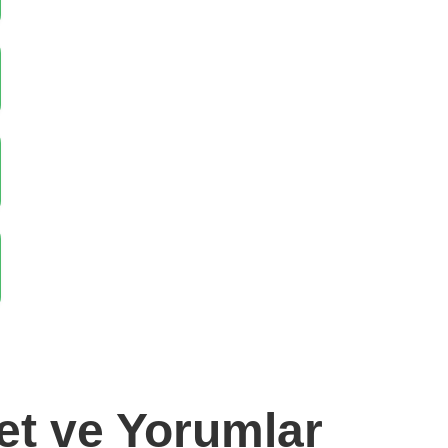
et ve Yorumlar