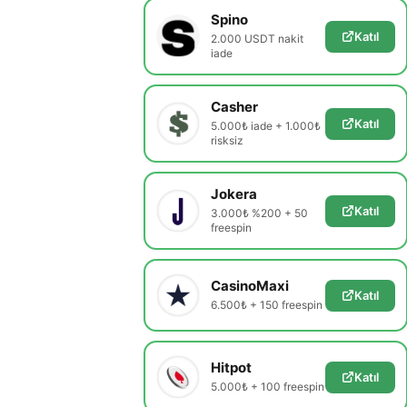
Spino
Katıl
2.000 USDT nakit
iade
Casher
Katıl
5.000₺ iade + 1.000₺
risksiz
Jokera
Katıl
3.000₺ %200 + 50
freespin
CasinoMaxi
Katıl
6.500₺ + 150 freespin
Hitpot
Katıl
5.000₺ + 100 freespin