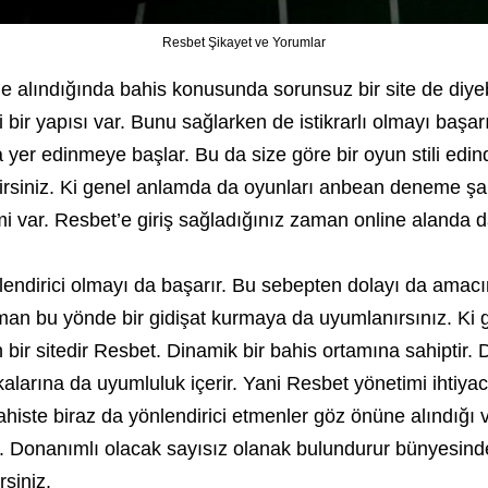
Resbet Şikayet ve Yorumlar
 alındığında bahis konusunda sorunsuz bir site de diyeb
i bir yapısı var. Bunu sağlarken de istikrarlı olmayı başarı
 yer edinmeye başlar. Bu da size göre bir oyun stili edind
irsiniz. Ki genel anlamda da oyunları anbean deneme şansı
temi var. Resbet’e giriş sağladığınız zaman online alanda 
lendirici olmayı da başarır. Bu sebepten dolayı da amacı
aman bu yönde bir gidişat kurmaya da uyumlanırsınız. Ki 
r sitedir Resbet. Dinamik bir bahis ortamına sahiptir. D
kalarına da uyumluluk içerir. Yani Resbet yönetimi ihtiya
histe biraz da yönlendirici etmenler göz önüne alındığı va
et. Donanımlı olacak sayısız olanak bulundurur bünyesinde.
siniz.