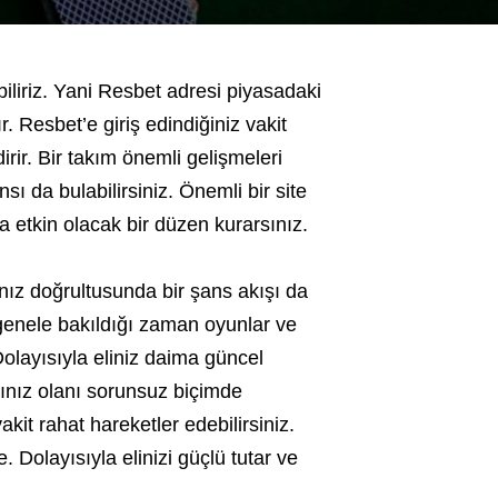
iliriz. Yani Resbet adresi piyasadaki
r. Resbet’e giriş edindiğiniz vakit
irir. Bir takım önemli gelişmeleri
 da bulabilirsiniz. Önemli bir site
da etkin olacak bir düzen kurarsınız.
nız doğrultusunda bir şans akışı da
genele bakıldığı zaman oyunlar ve
olayısıyla eliniz daima güncel
cınız olanı sorunsuz biçimde
kit rahat hareketler edebilirsiniz.
 Dolayısıyla elinizi güçlü tutar ve