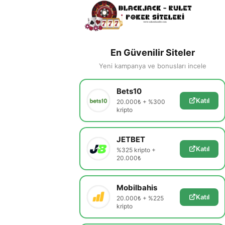
En Güvenilir Siteler
Yeni kampanya ve bonusları incele
Bets10
Katıl
20.000₺ + %300
kripto
JETBET
Katıl
%325 kripto +
20.000₺
Mobilbahis
Katıl
20.000₺ + %225
kripto