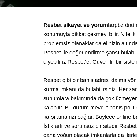
Resbet şikayet ve yorumlar
göz önüne
konumuyla dikkat çekmeyi bilir. Nitelikl
problemsiz olanaklar da elinizin altında
Resbet ile değerlendirme şansı bulabil
diyebiliriz Resbet’e. Güvenilir bir sis
Resbet gibi bir bahis adresi daima yön
kurma imkanı da bulabilirsiniz. Her z
sunumlara bakımında da çok üzmeyen bi
kalabilir. Bu durum mevcut bahis politi
karşılamanızı sağlar. Böylece online ba
İstikrarlı ve sorunsuz bir sitedir Resb
daha yoğun olacak imkanlarla da ilerler