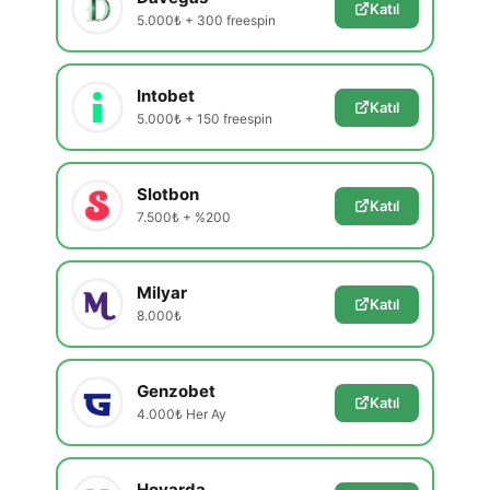
Katıl
5.000₺ + 300 freespin
Intobet
Katıl
5.000₺ + 150 freespin
Slotbon
Katıl
7.500₺ + %200
Milyar
Katıl
8.000₺
Genzobet
Katıl
4.000₺ Her Ay
Hovarda