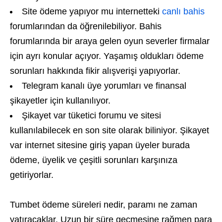
Site ödeme yapıyor mu internetteki
canlı bahis
forumlarından da öğrenilebiliyor. Bahis
forumlarında bir araya gelen oyun severler firmalar
için ayrı konular açıyor. Yaşamış oldukları ödeme
sorunları hakkında fikir alışverişi yapıyorlar.
Telegram kanalı üye yorumları ve finansal
şikayetler için kullanılıyor.
Şikayet var tüketici forumu ve sitesi
kullanılabilecek en son site olarak biliniyor. Şikayet
var internet sitesine giriş yapan üyeler burada
ödeme, üyelik ve çeşitli sorunları karşınıza
getiriyorlar.
Tumbet ödeme süreleri nedir, paramı ne zaman
yatıracaklar. Uzun bir süre geçmesine rağmen para