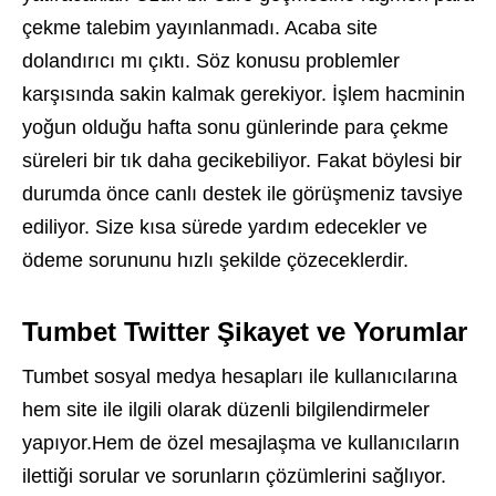
çekme talebim yayınlanmadı. Acaba site
dolandırıcı mı çıktı. Söz konusu problemler
karşısında sakin kalmak gerekiyor. İşlem hacminin
yoğun olduğu hafta sonu günlerinde para çekme
süreleri bir tık daha gecikebiliyor. Fakat böylesi bir
durumda önce canlı destek ile görüşmeniz tavsiye
ediliyor. Size kısa sürede yardım edecekler ve
ödeme sorununu hızlı şekilde çözeceklerdir.
Tumbet Twitter Şikayet ve Yorumlar
Tumbet sosyal medya hesapları ile kullanıcılarına
hem site ile ilgili olarak düzenli bilgilendirmeler
yapıyor.Hem de özel mesajlaşma ve kullanıcıların
ilettiği sorular ve sorunların çözümlerini sağlıyor.