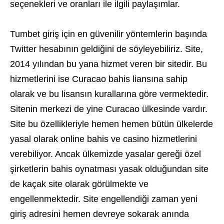
seçenekleri ve oranları ile ilgili paylaşımlar.
Tumbet giriş için en güvenilir yöntemlerin başında
Twitter hesabının geldiğini de söyleyebiliriz. Site,
2014 yılından bu yana hizmet veren bir sitedir. Bu
hizmetlerini ise Curacao bahis liansına sahip
olarak ve bu lisansın kurallarına göre vermektedir.
Sitenin merkezi de yine Curacao ülkesinde vardır.
Site bu özellikleriyle hemen hemen bütün ülkelerde
yasal olarak online bahis ve casino hizmetlerini
verebiliyor. Ancak ülkemizde yasalar gereği özel
şirketlerin bahis oynatması yasak olduğundan site
de kaçak site olarak görülmekte ve
engellenmektedir. Site engellendiği zaman yeni
giriş adresini hemen devreye sokarak anında